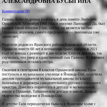
АЛЕКСАНДРОВНА БУСЫГИНА
Комментарии (0)
Галина Александровна родилась в день памяти Любушки
Оршанской, 14 ноября 1966 года в поселке Льнозавод. Да, был
раньше такой поселок у нас, сейчас он является частью
Оршанки, впрочем, самого предприятия — льнозавода уже
давно нет.
Родители родом из Яранского района Кировской области.
Прожили вместе 60 лет в венчанном браке, умерли в 2021
году от ковида с разницей в две недели. Спустя два года, так
случилось, что умер и единственный сын Галины. Из близких
родственников осталась сестра.
Окончив в свое время 8 классов Оршанской школы, Галя
поступила в музыкальное училище в Йошкар-Оле, получила
диплом преподавателя музыкальной школы по классу
балалайки и дирижера самодеятельного русского народного
оркестра. Довелось поработать в детсаду и музыкальной
школе в Оршанке, Табашинском детсаду и школе, Дворце
творчества молодежи в Йошкар-Оле.
В детстве Галя периодически бывала в Яранском храме с