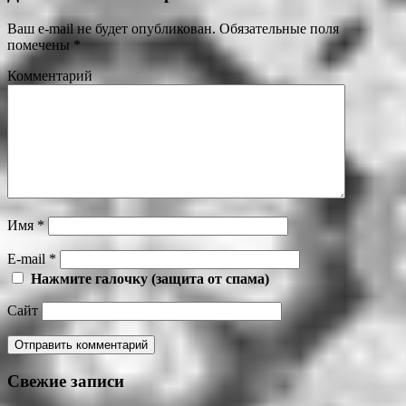
Ваш e-mail не будет опубликован.
Обязательные поля
помечены
*
Комментарий
Имя
*
E-mail
*
Нажмите галочку (защита от спама)
Сайт
Свежие записи