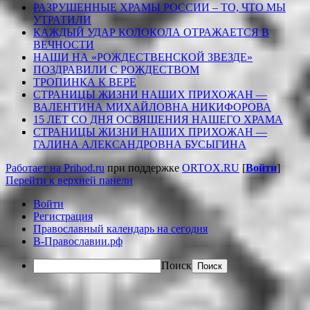
РАЗРУШЕННЫЕ ХРАМЫ РОССИИ – ТО, ЧТО МЫ
УТРАТИЛИ
КАЖДЫЙ УДАР КОЛОКОЛА ОТРАЖАЕТСЯ В
ВЕЧНОСТИ
НАШИ НА «РОЖДЕСТВЕНСКОЙ ЗВЕЗДЕ»
ПОЗДРАВИЛИ С РОЖДЕСТВОМ
ТРОПИНКА К ВЕРЕ
СТРАНИЦЫ ЖИЗНИ НАШИХ ПРИХОЖАН —
ВАЛЕНТИНА МИХАЙЛОВНА НИКИФОРОВА
15 ЛЕТ СО ДНЯ ОСВЯЩЕНИЯ НАШЕГО ХРАМА
СТРАНИЦЫ ЖИЗНИ НАШИХ ПРИХОЖАН —
ГАЛИНА АЛЕКСАНДРОВНА БУСЫГИНА
Работает на Prihod.ru
при поддержке
ORTOX.RU
[
Войти
]
Перейти к верхней панели
Войти
Регистрация
Православный календарь на сегодня
В-Православии.рф
Поиск