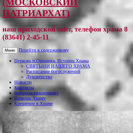
(МОСКОВСКИЙ
ПАТРИАРХАТ)
наш приходской сайт, телефон храма 8
(83641) 2-45-11
Перейти к содержимому
Меню
Церковь п.Оршанка. История Храма
СВЯТЫНИ НАШЕГО ХРАМА
Расписание богослужений
Духовенство
Новости
Контакты
Вопросы священнику
Помощь Храму
Крещение в Храме