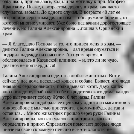
бабушкой, причащалась, ходили на могилку к прп. Матфею
Яранскому. Позже, с возрастом, дорогу в храм, как часто
случается, забыла. До одного случая. В возрасте 48 лет ее
огорошили серьезным диагнозом — обнаружили болезнь, от
которой многие умирают. Уже было назначили дорогостоящее
лечение, но Галина Александровна …пошла в Оршанский
храм.
— Я благодарю Господа за то, что привел меня в храм, —
делится Галина Александровна, – дал время одуматься и
подарил надежду на спасение. А спустя время, я
обследовалась в Казанской клинике, – и, это ли не чудо,
диагноз не подтвердился!
Галина Александровна с детства любит животных. Вот и
сейчас у нее дома несколько кошек и собака. Бывает, что люди,
зная мою сердобольность, подкидывают котят. Двух кошек
«по наследству» забрала к себе из родительского дома, каждое
утро выгуливает собаку Жулю. 8 лет назад Галина
Александровна подобрала ее щенком у одного из магазинов в
микрорайоне с мыслью пристроить к кому-нибудь, да так и
оставила… Много животных прошло через руки Галины
Александровны, кого-то удалось пристроить, кого-то
определить в приют. Справляться помогают добрые люди,
иначе на свою скромную пенсию все эти хлопоты не