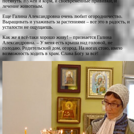
потянуть. Нужен и корм, и своевременные прививки, и
лечение животным.
Еще Галина Александровна очень любит огородничество.
Выращивать и ухаживать за растениями – все это в радость, и
усталости не ощущаешь.
Как же я всё-таки хорошо живу! – признается Галина
Александровна. – У меня есть крыша над головой, не
голодаю. Родительский дом, огород. На ногах стою, имею
возможность ходить в храм. Слава Богу за всё!