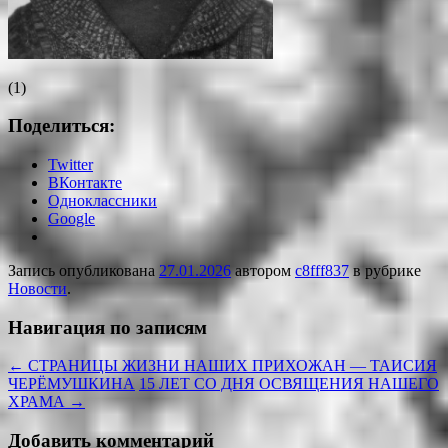
(1)
Поделиться:
Twitter
ВКонтакте
Одноклассники
Google
Запись опубликована
27.01.2026
автором
c8fff837
в рубрике
Новости
.
Навигация по записям
←
СТРАНИЦЫ ЖИЗНИ НАШИХ ПРИХОЖАН — ТАИСИЯ
ЧЕРЁМУШКИНА
15 ЛЕТ СО ДНЯ ОСВЯЩЕНИЯ НАШЕГО
ХРАМА
→
Добавить комментарий