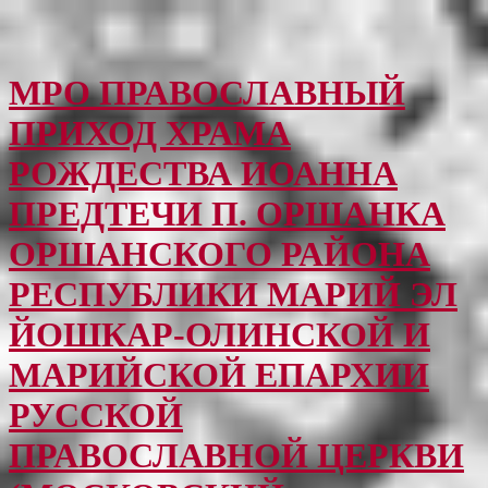
МРО ПРАВОСЛАВНЫЙ
ПРИХОД ХРАМА
РОЖДЕСТВА ИОАННА
ПРЕДТЕЧИ П. ОРШАНКА
ОРШАНСКОГО РАЙОНА
РЕСПУБЛИКИ МАРИЙ ЭЛ
ЙОШКАР-ОЛИНСКОЙ И
МАРИЙСКОЙ ЕПАРХИИ
РУССКОЙ
ПРАВОСЛАВНОЙ ЦЕРКВИ